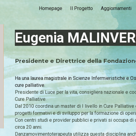
Homepage
Il Progetto
Aggiornamenti
ip to main content
Skip to navigat
Eugenia MALINVER
Presidente e Direttrice della Fondazion
Ha una laurea magistrale in Scienze Infermieristiche e Ost
cure palliative.
Presidente di Luce per la vita, consigliera nazionale e c
Cure Palliative.
Dal 2010 coordina un master di I livello in Cure Palliative
progetti formativi e di sviluppo per la formazione di oper
Con centri studi e provider pubblici e privati si occupa di
circa 20 anni.
Danzamovimentoterapeuta utilizza questa disciplina anch