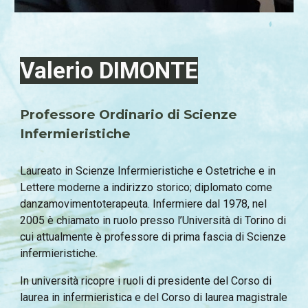
Valerio DIMONTE
Professore
O
rdinario
di
Scienze
Infermier
istiche
Laureato in Scienze
I
nfermieristiche e
O
stetriche e in
Lettere moderne a indirizzo storico; diplomato come
danzamovimentoterapeuta. Infermiere dal 1978, nel
2005 è chiamato in ruolo presso l’Università di Torino
di
cui
attualmente è professore di prima fascia di Scienze
infermieristiche.
In università ricopre i ruoli di presidente del Corso di
laurea in infermieristica e del Corso di laurea magistrale